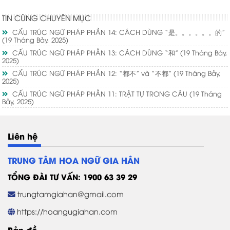
TIN CÙNG CHUYÊN MỤC
CẤU TRÚC NGỮ PHÁP PHẦN 14: CÁCH DÙNG “是。。。。。。的”
(19 Tháng Bảy, 2025)
CẤU TRÚC NGỮ PHÁP PHẦN 13: CÁCH DÙNG “和”
(19 Tháng Bảy,
2025)
CẤU TRÚC NGỮ PHÁP PHẦN 12: “都不” và “不都”
(19 Tháng Bảy,
2025)
CẤU TRÚC NGỮ PHÁP PHẦN 11: TRẬT TỰ TRONG CÂU
(19 Tháng
Bảy, 2025)
Liên hệ
TRUNG TÂM HOA NGỮ GIA HÂN
TỔNG ĐÀI TƯ VẤN: 1900 63 39 29
trungtamgiahan@gmail.com
https://hoangugiahan.com
Bản đồ