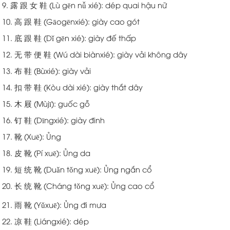
9. 露 跟 女 鞋 (Lù gēn nǚ xié): dép quai hậu nữ
10. 高 跟 鞋 (Gāogēnxié): giày cao gót
11. 底 跟 鞋 (Dǐ gēn xié): giày đế thấp
12. 无 带 便 鞋 (Wú dài biànxié): giày vải không dây
13. 布 鞋 (Bùxié): giày vải
14. 扣 带 鞋 (Kòu dài xié): giày thắt dây
15. 木 屐 (Mùjī): guốc gỗ
16. 钉 鞋 (Dīngxié): giày đinh
17. 靴 (Xuē): Ủng
18. 皮 靴 (Pí xuē): Ủng da
19. 短 统 靴 (Duǎn tǒng xuē): Ủng ngắn cổ
20. 长 统 靴 (Cháng tǒng xuē): Ủng cao cổ
21. 雨 靴 (Yǔxuē): Ủng đi mưa
22. 凉 鞋 (Liángxié): dép