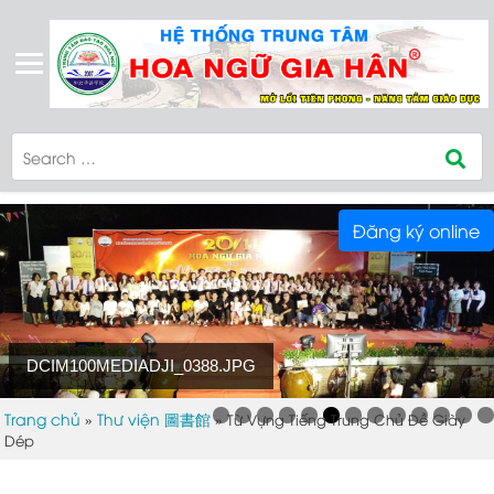
Đăng ký online
DCIM100MEDIADJI_0388.JPG
Trang chủ
Thư viện 圖書館
»
»
Từ Vựng Tiếng Trung Chủ Đề Giày
Dép