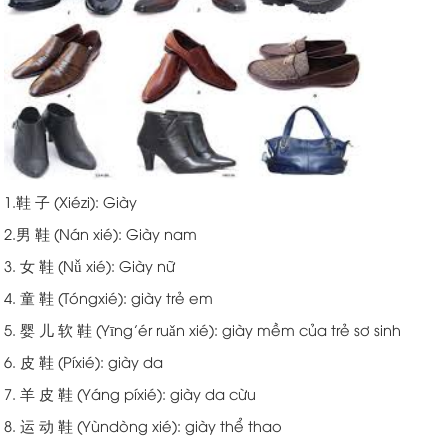
1.鞋 子 (Xiézi): Giày
2.男 鞋 (Nán xié): Giày nam
3. 女 鞋 (Nǚ xié): Giày nữ
4. 童 鞋 (Tóngxié): giày trẻ em
5. 婴 儿 软 鞋 (Yīng’ér ruǎn xié): giày mềm của trẻ sơ sinh
6. 皮 鞋 (Píxié): giày da
7. 羊 皮 鞋 (Yáng píxié): giày da cừu
8. 运 动 鞋 (Yùndòng xié): giày thể thao