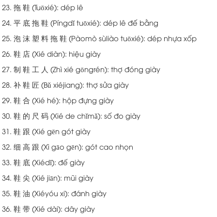
23. 拖 鞋 (Tuōxié): dép lê
24. 平 底 拖 鞋 (Píngdǐ tuōxié): dép lê đế bằng
25. 泡 沫 塑 料 拖 鞋 (Pàomò sùliào tuōxié): dép nhựa xốp
26. 鞋 店 (Xié diàn): hiệu giày
27. 制 鞋 工 人 (Zhì xié gōngrén): thợ đóng giày
28. 补 鞋 匠 (Bǔ xiéjiang): thợ sửa giày
29. 鞋 合 (Xié hé): hộp đựng giày
30. 鞋 的 尺 码 (Xié de chǐmǎ): số đo giày
31. 鞋 跟 (Xié gēn gót giày
32. 细 高 跟 (Xì gāo gēn): gót cao nhọn
33. 鞋 底 (Xiédǐ): đế giày
34. 鞋 尖 (Xié jiān): mũi giày
35. 鞋 油 (Xiéyóu xi): đánh giày
36. 鞋 带 (Xié dài): dây giày