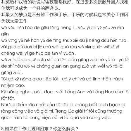
我英语和汉语的听说写读技能都很好。在过去多次接触外国人我相
信我可以成为一个好的翻译员。
我最大的缺点是不分辨工作和于乐。于乐的时候我也常关心工作因
为我太爱工作
wǒ yǒu hěn hǎo de gōu tōng néng lì , yǒu yì zhì yě yǒu zé rèn
gǎn
wǒ yīng yǔ hé hàn yǔ de tīng shuō xiě dú jì néng dōu hěn hǎo .
zài guò qù duō cì jiē chù wài guó rén wǒ xiāng xìn wǒ kě yǐ
chéng wéi yí ge hǎo de fān yì yuán .
wǒ zuì dà de quē diǎn shì bù fēn biàn gōng zuò hé yú lè . yú lè
de shí hòu wǒ yě cháng guān xīn gōng zuò yīn wèi wǒ tài ài
gōng zuò .
Tôi có kỹ năng giao tiếp tốt , có ý chí và có tinh thần trách
nhiệm cao.
Kỹ năng nghe , nói , đọc , viết tiếng Anh và tiếng Hoa của tôi
rất tốt.
Nhược điểm lớn nhất của tôi đó là không biết tach bạch rõ
ràng công việc và giải trí. Trong lúc giải trí tôi cũng thường
quan tâm tới công việc bởi vì tôi quá yêu công việc.
8.如果在工作上遇到困难？你怎么解决？