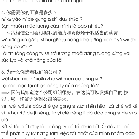
thể nhận được sự tín nhiệm của ngài
4. 你需要你的工资是多少？
nǐ xū yào nǐ de gōng zī shì duō shǎo ?
Bạn muốn mức lương của mình là bao nhiêu?
==> 我相信公司会根据我的能力和贡献给予我适当的薪资
wǒ xiāng xìn gōng sī huì gēn jù néng lì hé gōng xiàn jǐ yǔ wǒ shì
dāng de xīn zī
Tôi tin rằng công ty sẽ trả lương thoả đáng tương xứng với
sức lực và khả năng của tôi.
5. 为什么你选着我们的公司？
wèi shén me nǐ xuǎn zhe wǒ men de gōng sī ?
Tại sao bạn lại chọn công ty của chúng tôi?
==> 因为我知道这个公司组织很好。在这我可以发挥自己的 技
能，尽一切能力达到公司的要求。
yīn wèi wǒ zhī dào zhè ge gōng sī zǔzhī hěn hǎo . zài zhè wǒ kě
yǐ fā huī zì jǐ de jì néng, jìn yí qiè néng lì dá dào gōng sī de yāo
qiú .
Bởi vì tôi biết đây là 1 công ty có tổ chức tốt. Ở đây tôi có
thể phát huy kỹ năng làm việc tốt nhất của mình nhằm đáp