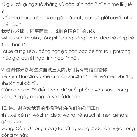
rú guǒ zài gōng zuò shàng yù dào kùn nán ? nǐ zěn me jiě jué
?
Nếu như trong công việc gặp rắc rối , bạn sẽ giải quyết như
thế nào?
我就跟老板 ，同事商量 ，找到合情合理的办法
wǒ jiù gēn lǎo bǎn , tóng shì shāng liàng , zhǎo dào hé qíng hé
lǐ de bàn fǎ
Tôi sẽ cùng sếp , đồng nghiệp bàn bạc để tìm ra 1 phương
thức giải quyết hợp tình hợp lí nhất.
9. 谢谢你来参与这次面试三天内我们装有书信回答你
xiè xiè nǐ lái cān yù zhè cì miàn shì sān tiān nèi wǒ men zhuāng
shū xìn huí dá nǐ .
Cảm ơn bạn đã đến tham dự buổi phỏng vấn này , trong
vòng 3 ngày chúng tôi sẽ trả lời bạn
10. 是。谢谢您我真的很希望能在你们的公司工作。
shì . xiè xiè nín wǒ zhēn de xī wàng néng zài nǐ men gōng sī
gōng zuò .
Vâng. Cảm ơn ông ( bà ) tôi rất hy vọng được làm việc trong
công ty này.