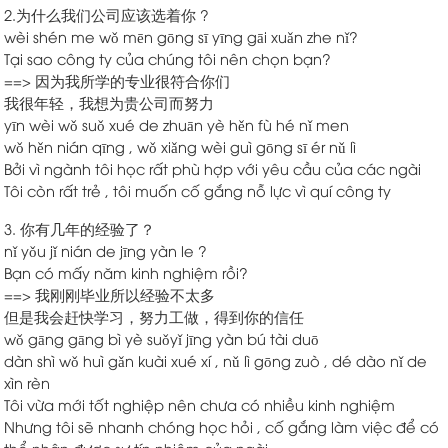
2.为什么我们公司应该选着你 ?
wèi shén me wǒ mēn gōng sī yīng gāi xuǎn zhe nǐ?
Tại sao công ty của chúng tôi nên chọn bạn?
==> 因为我所学的专业很符合你们
我很年轻，我想为贵公司而努力
yīn wèi wǒ suǒ xué de zhuān yè hěn fù hé nǐ men
wǒ hěn nián qīng , wǒ xiǎng wèi guì gōng sī ér nǔ lì
Bởi vì ngành tôi học rất phù hợp với yêu cầu của các ngài
Tôi còn rất trẻ , tôi muốn cố gắng nỗ lực vì quí công ty
3. 你有几年的经验了？
nǐ yǒu jǐ nián de jīng yàn le ?
Bạn có mấy năm kinh nghiệm rồi?
==> 我刚刚毕业所以经验不太多
但是我会赶快学习，努力工做，得到你的信任
wǒ gāng gāng bì yè suǒyǐ jīng yàn bú tài duō
dàn shì wǒ huì gǎn kuài xué xí , nǔ lì gōng zuò , dé dào nǐ de
xìn rèn
Tôi vừa mới tốt nghiệp nên chưa có nhiều kinh nghiệm
Nhưng tôi sẽ nhanh chóng học hỏi , cố gắng làm việc để có