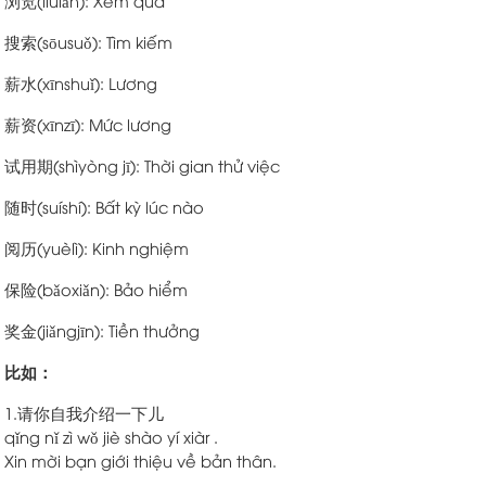
浏览(liúlǎn): Xem qua
搜索(sōusuǒ): Tìm kiếm
薪水(xīnshuǐ): Lương
薪资(xīnzī): Mức lương
试用期(shìyòng jī): Thời gian thử việc
随时(suíshí): Bất kỳ lúc nào
阅历(yuèlì): Kinh nghiệm
保险(bǎoxiǎn): Bảo hiểm
奖金(jiǎngjīn): Tiền thưởng
比如：
1.请你自我介绍一下儿
qǐng nǐ zì wǒ jiè shào yí xiàr .
Xin mời bạn giới thiệu về bản thân.