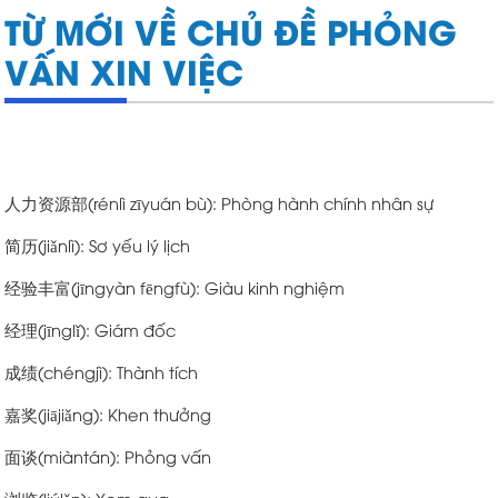
TỪ MỚI VỀ CHỦ ĐỀ PHỎNG
VẤN XIN VIỆC
人力资源部(rénlì zīyuán bù): Phòng hành chính nhân sự
简历(jiǎnlì): Sơ yếu lý lịch
经验丰富(jīngyàn fēngfù): Giàu kinh nghiệm
经理(jīnglǐ): Giám đốc
成绩(chéngjì): Thành tích
嘉奖(jiājiǎng): Khen thưởng
面谈(miàntán): Phỏng vấn