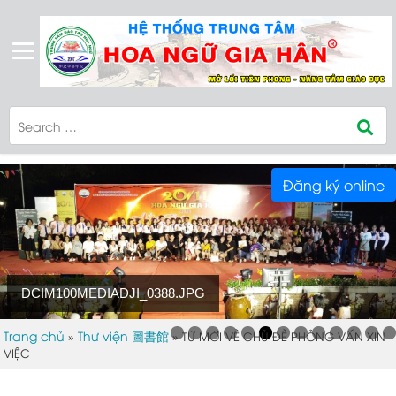
Đăng ký online
DCIM100MEDIADJI_0388.JPG
Trang chủ
Thư viện 圖書館
»
»
TỪ MỚI VỀ CHỦ ĐỀ PHỎNG VẤN XIN
VIỆC