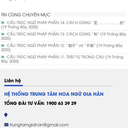
TIN CÙNG CHUYÊN MỤC
CẤU TRÚC NGỮ PHÁP PHẦN 14: CÁCH DÙNG “是。。。。。。的”
(19 Tháng Bảy, 2025)
CẤU TRÚC NGỮ PHÁP PHẦN 13: CÁCH DÙNG “和”
(19 Tháng Bảy,
2025)
CẤU TRÚC NGỮ PHÁP PHẦN 12: “都不” và “不都”
(19 Tháng Bảy,
2025)
CẤU TRÚC NGỮ PHÁP PHẦN 11: TRẬT TỰ TRONG CÂU
(19 Tháng
Bảy, 2025)
Liên hệ
HỆ THỐNG TRUNG TÂM HOA NGỮ GIA HÂN
TỔNG ĐÀI TƯ VẤN: 1900 63 39 29
trungtamgiahan@gmail.com