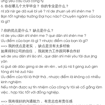
ứng yêu cầu của công ty.
6. 你在哪儿个大学毕业？ 你的专业是什么？
nǐ zài nǎr ge dà xué bì yè ? nǐ de zhuān yè shì shén me ?
Bạn tốt nghiệp trường Đại học nào? Chuyên ngành của bạ
là gì?
7.你的优点是什么？ 缺点是什么？
nǐ de yōu diǎn shì shén me ? quē diǎn shì shén me ?
Ưu điểm của bạn là gì ? nhược điểm của bạn là gì?
==> 我的优点是老实 ， 缺点是没有太多经验
如果得到公司的信任 ， 我就努力工作跟同事合作好
wǒ de yōu diǎn shì lǎo shí , quē diǎn shì méi yǒu tài duō jīng
yàn
rú guǒ dé dào gōng sī de xìn rèn , wǒ jiù nǔ lì gōng zuò gēn
tóng shì hé zuò hǎo
Ưu điểm của tôi là thật thà , nhược điểm là không có nhiều
kinh nghiệm
Nếu nhận được sự tín nhiệm của công ty tôi sẽ cố gắng làm
việc , hợp tác tốt với đồng nghiệp.
==> 我有很好的沟通能力， 有意志也有责任感