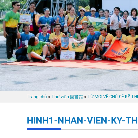
»
»
Trang chủ
Thư viện 圖書館
TỪ MỚI VỀ CHỦ ĐỀ KỸ T
HINH1-NHAN-VIEN-KY-TH