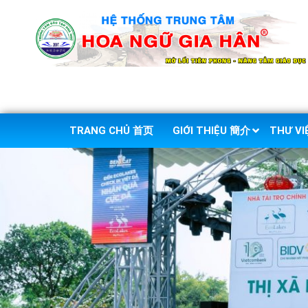
TRANG CHỦ 首页
GIỚI THIỆU 簡介
THƯ V