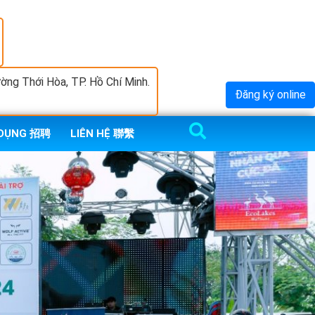
ng Thới Hòa, TP. Hồ Chí Minh.
Đăng ký online
 DỤNG 招聘
LIÊN HỆ 聯繫