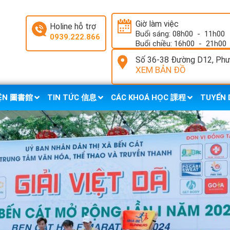
Giờ làm việc
Holine hỗ trợ
Buổi sáng: 08h00
-
11h00
0939.222.866
Buổi chiều: 16h00
-
21h00
Số 36-38 Đường D12, Phườ
XEM BẢN ĐỒ
IỆN 圖書館
TIN TỨC 信息
CÁC KHOÁ HỌC 課程
TUYỂN