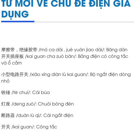
TỪ MỚI VỀ CHỦ ĐỀ ĐIỆN GIA
DỤNG
摩擦带，绝缘胶带 /mó ca dài , jué yuán jiao dài/: Băng dán
开关插座板 /kai guan cha zuò băn/: Bảng điện có công tắc
và ổ cắm
小型电路开关 /xiăo xíng diàn lù kai guan/: Bộ ngắt điện dòng
nhỏ
铁锤 /tiĕ chuí/: Cái búa
灯座 /deng zuò/: Chuôi bóng đèn
断路器 /duàn lù qì/: Cái ngắt điện
开关 /kai guan/: Công tắc