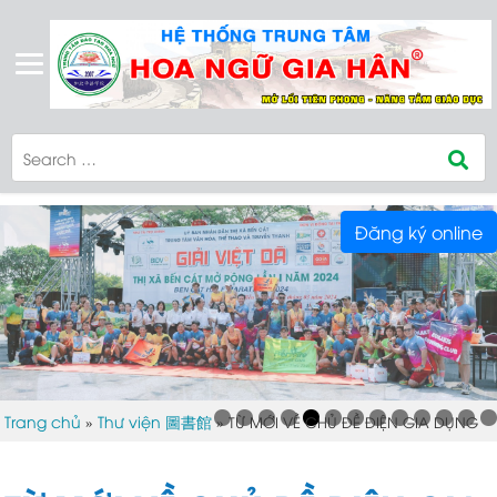
Đăng ký online
Trang chủ
Thư viện 圖書館
»
»
TỪ MỚI VỀ CHỦ ĐỀ ĐIỆN GIA DỤNG