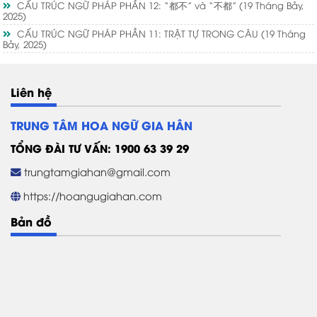
CẤU TRÚC NGỮ PHÁP PHẦN 12: “都不” và “不都”
(19 Tháng Bảy,
2025)
CẤU TRÚC NGỮ PHÁP PHẦN 11: TRẬT TỰ TRONG CÂU
(19 Tháng
Bảy, 2025)
Liên hệ
TRUNG TÂM HOA NGỮ GIA HÂN
TỔNG ĐÀI TƯ VẤN: 1900 63 39 29
trungtamgiahan@gmail.com
https://hoangugiahan.com
Bản đồ