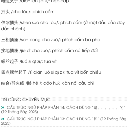
电缆夹子 /diàn lăn jiá zi/: nẹp cáp
插头 /cha tóu/: phích cắm
伸缩插头 /shen suo cha tóu/: phích cắm (ở một đầu của dây
dẫn nhánh)
三相插座 /san xiang cha zuò/: phích cắm ba pha
接地插座 /jie dì cha zuò/: phích cắm có tiếp đất
螺丝起子 /luó si qĭ zi/: tua vít
四点螺丝起子 /sì diăn luó si qĭ zi/: tua vít bốn chiều
结合/导火线 /jié hé /: dăo huǒ xiàn nối cầu chì
TIN CÙNG CHUYÊN MỤC
CẤU TRÚC NGỮ PHÁP PHẦN 14: CÁCH DÙNG “是。。。。。。的”
(19 Tháng Bảy, 2025)
CẤU TRÚC NGỮ PHÁP PHẦN 13: CÁCH DÙNG “和”
(19 Tháng Bảy,
2025)