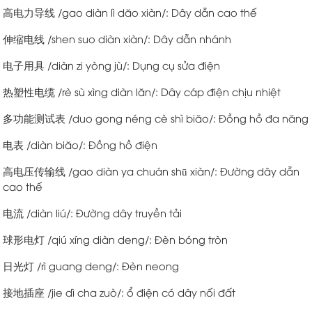
高电力导线 /gao diàn lì dăo xiàn/: Dây dẫn cao thế
伸缩电线 /shen suo diàn xiàn/: Dây dẫn nhánh
电子用具 /diàn zi yòng jù/: Dụng cụ sửa điện
热塑性电缆 /rè sù xìng diàn lăn/: Dây cáp điện chịu nhiệt
多功能测试表 /duo gong néng cè shì biăo/: Đồng hồ đa năng
电表 /diàn biăo/: Đồng hồ điện
高电压传输线 /gao diàn ya chuán shū xiàn/: Đường dây dẫn
cao thế
电流 /diàn liú/: Đường dây truyền tải
球形电灯 /qiú xíng diàn deng/: Đèn bóng tròn
日光灯 /rì guang deng/: Đèn neong
接地插座 /jie dì cha zuò/: ổ điện có dây nối đất