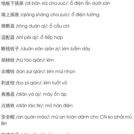
地板下插座 /dì băn xià cha zuò/: ổ điện ẩn dưới sàn
墙上插座 /qiáng shàng cha zuò/: ổ điện tường
熔断器 /róng duàn qì/: ổ cầu chì
适配器 /shì pèi qì/: ổ tiếp hợp
断线钳子 /duàn xiàn qián zi/: kìm bấm dây
胡桃钳 /hú táo qián/: kìm
尖嘴钳 /jian zuĭ qián/: kìm mũi nhọn
剥皮钳 /bo pì qián/: kìm tuốt vỏ
典雅器 /diăn yă qì/: máy ổn áp
点烙铁 /diăn lào tiĕ/: mỏ hàn điện
安全帽 /an quán mào/: mũ an toàn dành cho CN ko phải mủ
BH