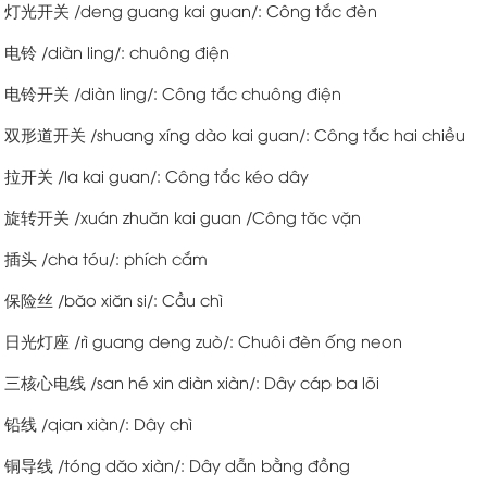
灯光开关 /deng guang kai guan/: Công tắc đèn
电铃 /diàn ling/: chuông điện
电铃开关 /diàn ling/: Công tắc chuông điện
双形道开关 /shuang xíng dào kai guan/: Công tắc hai chiều
拉开关 /la kai guan/: Công tắc kéo dây
旋转开关 /xuán zhuăn kai guan /Công tăc vặn
插头 /cha tóu/: phích cắm
保险丝 /băo xiăn si/: Cầu chì
日光灯座 /rì guang deng zuò/: Chuôi đèn ống neon
三核心电线 /san hé xin diàn xiàn/: Dây cáp ba lõi
铅线 /qian xiàn/: Dây chì
铜导线 /tóng dăo xiàn/: Dây dẫn bằng đồng