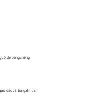
guǒ de bàngchèng
uǒ dàodá tōngzhī dān