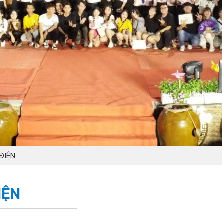
ĐIỆN
IỆN