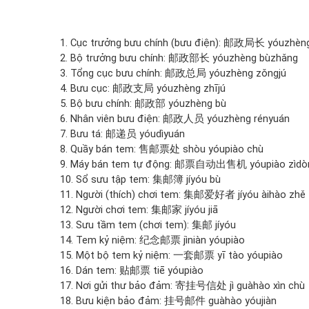
1. Cục trưởng bưu chính (bưu điện): 邮政局长 yóuzhèn
2. Bộ trưởng bưu chính: 邮政部长 yóuzhèng bùzhǎng
3. Tổng cục bưu chính: 邮政总局 yóuzhèng zǒngjú
4. Bưu cục: 邮政支局 yóuzhèng zhījú
5. Bộ bưu chính: 邮政部 yóuzhèng bù
6. Nhân viên bưu điện: 邮政人员 yóuzhèng rényuán
7. Bưu tá: 邮递员 yóudìyuán
8. Quầy bán tem: 售邮票处 shòu yóupiào chù
9. Máy bán tem tự động: 邮票自动出售机 yóupiào zìdòn
10. Sổ sưu tập tem: 集邮簿 jíyóu bù
11. Người (thích) chơi tem: 集邮爱好者 jíyóu àihào zhě
12. Người chơi tem: 集邮家 jíyóu jiā
13. Sưu tầm tem (chơi tem): 集邮 jíyóu
14. Tem kỷ niệm: 纪念邮票 jìniàn yóupiào
15. Một bộ tem kỷ niệm: 一套邮票 yī tào yóupiào
16. Dán tem: 贴邮票 tiē yóupiào
17. Nơi gửi thư bảo đảm: 寄挂号信处 jì guàhào xìn chù
18. Bưu kiện bảo đảm: 挂号邮件 guàhào yóujiàn