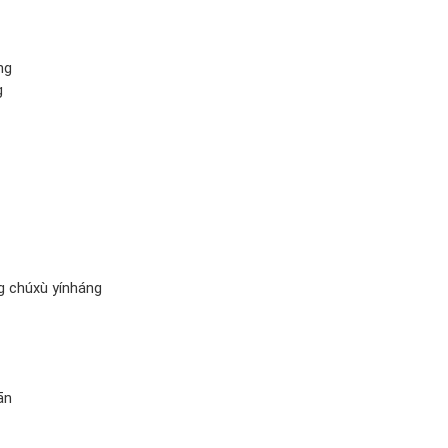
ng
g
 chúxù yínháng
ān