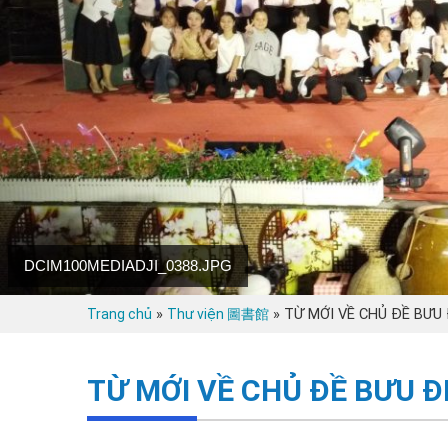
DCIM100MEDIADJI_0388.JPG
»
»
TỪ MỚI VỀ CHỦ ĐỀ BƯU 
Trang chủ
Thư viện 圖書館
TỪ MỚI VỀ CHỦ ĐỀ BƯU Đ