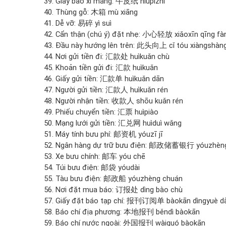
39. Giấy bao xi măng: 牛皮纸 niúpízhǐ
40. Thùng gỗ: 木箱 mù xiāng
41. Dễ vỡ: 易碎 yì suì
42. Cẩn thận (chú ý) đặt nhẹ: 小心轻放 xiǎoxīn qīng fà
43. Đầu này hướng lên trên: 此头向上 cǐ tóu xiàngshàn
44. Nơi gửi tiền đi: 汇款处 huìkuǎn chù
45. Khoản tiền gửi đi: 汇款 huìkuǎn
46. Giấy gửi tiền: 汇款单 huìkuǎn dān
47. Người gửi tiền: 汇款人 huìkuǎn rén
48. Người nhận tiền: 收款人 shōu kuǎn rén
49. Phiếu chuyển tiền: 汇票 huìpiào
50. Mạng lưới gửi tiền: 汇兑网 huìduì wǎng
51. Máy tính bưu phí: 邮资机 yóuzī jī
52. Ngân hàng dự trữ bưu điện: 邮政储蓄银行 yóuzhèng
53. Xe bưu chính: 邮车 yóu chē
54. Túi bưu điện: 邮袋 yóudài
55. Tàu bưu điện: 邮政船 yóuzhèng chuán
56. Nơi đặt mua báo: 订报处 dìng bào chù
57. Giấy đặt báo tạp chí: 报刊订阅单 bàokān dìngyuè d
58. Báo chí địa phương: 本地报刊 běndì bàokān
59. Báo chí nước ngoài: 外国报刊 wàiguó bàokān