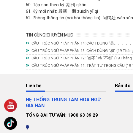
60. Tập san theo kỳ: 期刊 qíkān
61. Kỳ mới nhất: 最新一期 zuìxīn yī qí
62. Phòng thông tin (nơi hỏi thông tin): 问询处 wèn xú
TIN CÙNG CHUYÊN MỤC
CẤU TRÚC NGỮ PHÁP PHẦN 14: CÁCH DÙNG “是。。。
CẤU TRÚC NGỮ PHÁP PHẦN 13: CÁCH DÙNG “和”
(19 Tháng
CẤU TRÚC NGỮ PHÁP PHẦN 12: “都不” và “不都”
(19 Tháng 
CẤU TRÚC NGỮ PHÁP PHẦN 11: TRẬT TỰ TRONG CÂU
(19 
Liên hệ
Bản đồ
HỆ THỐNG TRUNG TÂM HOA NGỮ
GIA HÂN
TỔNG ĐÀI TƯ VẤN: 1900 63 39 29