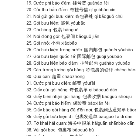
19. Cước phí bảo đảm: 挂号费 guàhào fèi
20. Gửi thư bảo đảm: 奇挂号信 qí guàhào xìn
21. Nơi gửi gói bưu kiện: 奇包裹处 qí bāoguǒ chù
22. Gói bưu kiện: 邮包 yóubāo
23. Gói hàng: 包裹 bāoguǒ
24. Nơi đóng gói: 包裹间 bāoguǒ jiān
25. Gói nhỏ: 小包 xiǎobāo
26. Gói bưu kiện trong nước: 国内邮包 guónèi yóubāo
27. Gói bưu kiện quốc tế: 国际邮包 guójì yóubāo
28. Gói bưu kiện bảo đảm: 挂号邮包 guàhào yóubāo
29. Cân trọng lượng gói hàng: 称包裹的磅秤 chēng bāo
30. Quá cân: 超重 chāozhòng
31. Cước phí bưu điện: 邮费 yóufèi
32. Giấy gửi gói hàng: 奇包裹单 qí bāoguǒ dān
33. Giấy biên nhận gói hàng: 包裹收据 bāoguǒ shōujù
34. Cước phí bảo hiểm: 保险费 bǎoxiǎn fèi
35. Giấy báo gói hàng đã đến nơi: 包裹到达通知单 bāog
36. Giấy gửi bưu kiện đi: 包裹发递单 bāoguǒ fā dì dān
37. Tờ khai hải quan: 海关申报单 hǎiguān shēnbào dān
38. Vải gói bọc: 包裹布 bāoguǒ bù