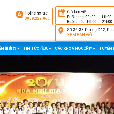
Giờ làm việc
Holine hỗ trợ
Buổi sáng: 08h00
-
11h00
0939.222.866
Buổi chiều: 16h00
-
21h00
Số 36-38 Đường D12, Phườ
XEM BẢN ĐỒ
IỆN 圖書館
TIN TỨC 信息
CÁC KHOÁ HỌC 課程
TUYỂN