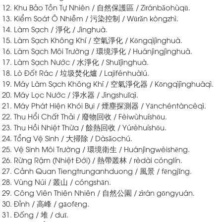
12. Khu Bảo Tồn Tự Nhiên / 自然保護區 / Zìránbǎohùqū.
13. Kiểm Soát Ô Nhiễm / 污染控制 / Wūrǎn kòngzhì.
14. Làm Sạch / 淨化 / Jìnghuà.
15. Làm Sạch Không Khí / 空氣淨化 / Kōngqìjìnghuà.
16. Làm Sạch Môi Trường / 環境淨化 / Huánjìngjìnghuà.
17. Làm Sạch Nước / 水淨化 / Shuǐjìnghuà.
18. Lò Đốt Rác / 垃圾焚化爐 / Lajifénhuàlú.
19. Máy Làm Sạch Không Khí / 空氣淨化器 / Kōngqìjìnghuàqì.
20. Máy Lọc Nước / 淨水器 / Jìngshuǐqì.
21. Máy Phát Hiện Khói Bụi / 煙塵探測器 / Yānchéntàncèqì.
22. Thu Hổi Chất Thải / 廢物回收 / Fèiwùhuíshōu.
23. Thu Hồi Nhiệt Thừa / 餘熱回收 / Yúrèhuíshōu.
24. Tổng Vệ Sinh / 大掃除 / Dàsǎochú.
25. Vệ Sinh Môi Trường / 環境衛生 / Huánjìngwèishēng.
26. Rừng Rậm (Nhiệt Đới) / 熱帶叢林 / rèdài cónglín.
27. Cảnh Quan Tiengtrunganhduong / 風景 / fēngjǐng.
28. Vùng Núi / 叢山 / cóngshān.
29. Công Viên Thiên Nhiên / 自然公園 / zìrán gōngyuán.
30. Đỉnh / 高峰 / gāofēng.
31. Đống / 堆 / duī.