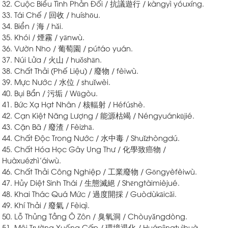
32. Cuộc Biểu Tình Phản Đối / 抗議遊行 / kàngyì yóuxíng.
33. Tái Chế / 回收 / huíshōu.
34. Biển / 海 / hǎi.
35. Khói / 煙霧 / yānwù.
36. Vườn Nho / 葡萄園 / pútáo yuán.
37. Núi Lửa / 火山 / huǒshān.
38. Chất Thải (Phế Liệu) / 廢物 / fèiwù.
39. Mực Nước / 水位 / shuǐwèi.
40. Bụi Bẩn / 污垢 / Wūgòu.
41. Bức Xạ Hạt Nhân / 核輻射 / Héfúshè.
42. Cạn Kiệt Năng Lượng / 能源枯竭 / Néngyuánkūjié.
43. Cặn Bã / 廢渣 / Fèizhā.
44. Chất Độc Trong Nước / 水中毒 / Shuǐzhòngdú.
45. Chất Hóa Học Gây Ung Thư / 化學致癌物 /
Huàxuézhì’áiwù.
46. Chất Thải Công Nghiệp / 工業廢物 / Gōngyèfèiwù.
47. Hủy Diệt Sinh Thái / 生態滅絕 / Shēngtàimièjué.
48. Khai Thác Quá Mức / 過度開採 / Guòdùkāicǎi.
49. Khí Thải / 廢氣 / Fèiqì.
50. Lỗ Thủng Tầng Ô Zôn / 臭氧洞 / Chòuyǎngdòng.
51. Môi Trường Xuống Cấp / 環境退化 / Huánjìngtuìhuà.