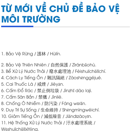
TỪ MỚI VỀ CHỦ ĐỀ BẢO VỆ
MÔI TRƯỜNG
1. Bảo Vệ Rừng / 護林 / Hùlín.
2. Bảo Vệ Thiên Nhiên / 自然保護 / Zìránbǎohù.
3. Bể Xử Lý Nước Thải / 廢水處理池 / Fèishuǐchǔlǐchí.
4. Cách Ly Tiếng Ồn / 雜訊隔絕 / Zàoshēnggéjué.
5. Cai Thuốc Lá / 戒煙 / Jièyān.
6. Cấm Đổ Rác / 禁止倒垃圾 / Jìnzhǐ dào laji.
7. Cấm Săn Bắn / 禁獵 / Jìnliè.
8. Chống Ô Nhiễm / 防污染 / Fáng wūrǎn.
9. Duy Trì Sự Sống / 生命維持 / Shēngmìngwéichí.
10. Giảm Tiếng Ồn / 減低噪音 / Jiǎndīzàoyīn.
11. Hệ Thống Xử Lý Nước Thải / 汙水處理系統 /
Wūshuǐchǔlǐxìtǒng.