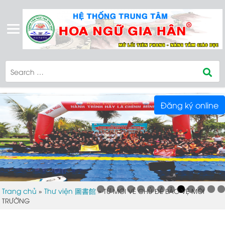
Đăng ký online
Trang chủ
Thư viện 圖書館
»
»
TỪ MỚI VỀ CHỦ ĐỀ BẢO VỆ MÔI
TRƯỜNG