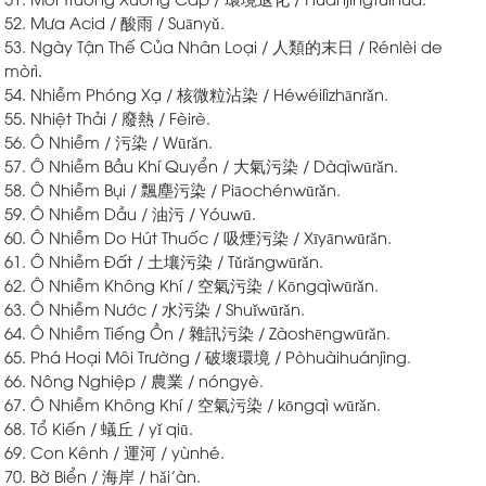
52. Mưa Acid / 酸雨 / Suānyǔ.
53. Ngày Tận Thế Của Nhân Loại / 人類的末日 / Rénlèi de
mòrì.
54. Nhiễm Phóng Xạ / 核微粒沾染 / Héwéilìzhānrǎn.
55. Nhiệt Thải / 廢熱 / Fèirè.
56. Ô Nhiễm / 污染 / Wūrǎn.
57. Ô Nhiễm Bầu Khí Quyển / 大氣污染 / Dàqìwūrǎn.
58. Ô Nhiễm Bụi / 飄塵污染 / Piāochénwūrǎn.
59. Ô Nhiễm Dầu / 油污 / Yóuwū.
60. Ô Nhiễm Do Hút Thuốc / 吸煙污染 / Xīyānwūrǎn.
61. Ô Nhiễm Đất / 土壤污染 / Tǔrǎngwūrǎn.
62. Ô Nhiễm Không Khí / 空氣污染 / Kōngqìwūrǎn.
63. Ô Nhiễm Nước / 水污染 / Shuǐwūrǎn.
64. Ô Nhiễm Tiếng Ồn / 雜訊污染 / Zàoshēngwūrǎn.
65. Phá Hoại Môi Trường / 破壞環境 / Pòhuàihuánjìng.
66. Nông Nghiệp / 農業 / nóngyè.
67. Ô Nhiễm Không Khí / 空氣污染 / kōngqì wūrǎn.
68. Tổ Kiến / 蟻丘 / yǐ qiū.
69. Con Kênh / 運河 / yùnhé.
70. Bờ Biển / 海岸 / hǎi’àn.