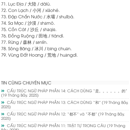
71. Lục Địa / 大陸 / dàlù.
72. Con Lạch / 小河 / xiǎohé.
73. Đập Chắn Nước / 水壩 / shuǐbà.
74. Sa Mạc / 沙漠 / shāmò.
75. Cồn Cát / 沙丘 / shāqiū.
76. Đồng Ruộng / 田地 / tiándì.
77. Rừng / 森林 / sēnlín.
78. Sông Băng / 冰川 / bīng chuān.
79. Vùng Đất Hoang / 荒地 / huāngdì.
TIN CÙNG CHUYÊN MỤC
CẤU TRÚC NGỮ PHÁP PHẦN 14: CÁCH DÙNG “是。。。。。。的”
(19 Tháng Bảy, 2025)
CẤU TRÚC NGỮ PHÁP PHẦN 13: CÁCH DÙNG “和”
(19 Tháng Bảy,
2025)
CẤU TRÚC NGỮ PHÁP PHẦN 12: “都不” và “不都”
(19 Tháng Bảy,
2025)
CẤU TRÚC NGỮ PHÁP PHẦN 11: TRẬT TỰ TRONG CÂU
(19 Tháng
Bảy, 2025)