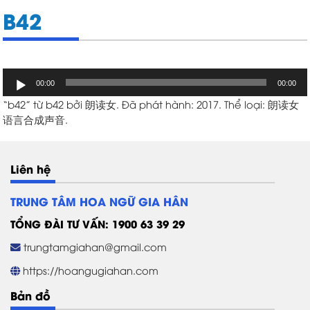
B42
Trình
00:00
00:00
chơi
“b42” từ b42 bởi 朗读女. Đã phát hành: 2017. Thể loại: 朗读女
Audio
语言合成声音.
Liên hệ
TRUNG TÂM HOA NGỮ GIA HÂN
TỔNG ĐÀI TƯ VẤN: 1900 63 39 29
trungtamgiahan@gmail.com
https://hoangugiahan.com
Bản đồ