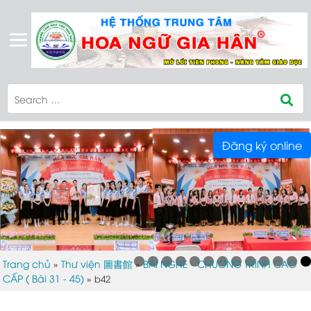
Đăng ký online
Trang chủ
Thư viện 圖書館
BÀI NGHE - CHƯƠNG TRÌNH CAO
»
»
CẤP ( Bài 31 - 45)
»
b42