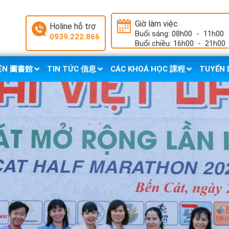
Giờ làm việc
Holine hỗ trợ
Buổi sáng: 08h00
-
11h00
0939.222.866
Buổi chiều: 16h00
-
21h00
IỆN 圖書館
TIN TỨC 信息
CÁC KHOÁ HỌC 課程
TUYỂN