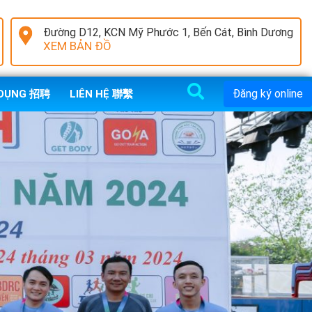
Đường D12, KCN Mỹ Phước 1, Bến Cát, Bình Dương
XEM BẢN ĐỒ
Đăng ký online
 DỤNG 招聘
LIÊN HỆ 聯繫