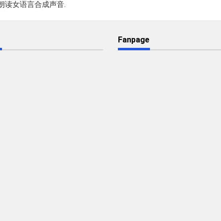
 loại: 朗读女语言合成声音.
các
phím
mũi
tên
Fanpage
Lên/Xuống
để
tăng
hoặc
giảm
âm
lượng.