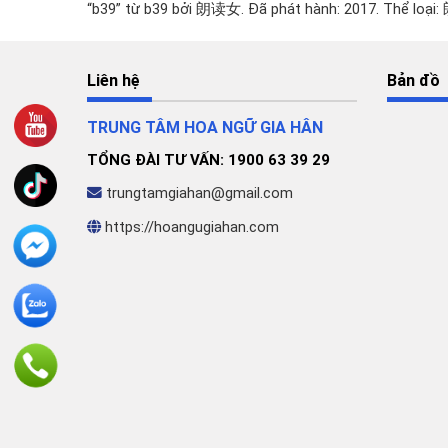
“b39” từ b39 bởi 朗读女. Đã phát hành: 2017. Thể
Audio
Liên hệ
Bản đồ
TRUNG TÂM HOA NGỮ GIA HÂN
TỔNG ĐÀI TƯ VẤN: 1900 63 39 29
trungtamgiahan@gmail.com
https://hoangugiahan.com