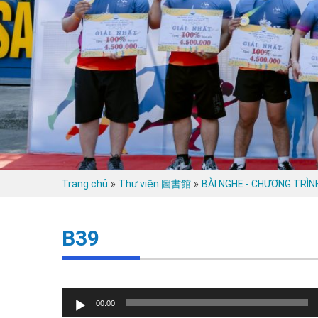
»
»
Trang chủ
Thư viện 圖書館
BÀI NGHE - CHƯƠNG TRÌNH 
B39
Trình
00:00
chơi