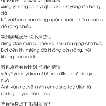
xiāng yī xiāng bàn yī qǐ qù kàn xī yáng rǎn hóng
xiá
Kề vai bên nhau cùng ngắm hoàng hôn nhuộm
đỏ ráng chiều
等到满嘴没牙 说不清楚话
děng dào mǎn zuǐ méi yá, shuō bù qīng chǔ huà
Đợi đến khi miệng đã không còn răng, nói
không còn rõ lời
我也愿意看你比划 当初的情话
wǒ yě yuàn yì kàn nǐ bǐ huá dāng chū de qíng
huà
Anh vẫn nguyện nhìn em dùng tay diễn tả
những lời yêu năm nào
等你转身退下 我泪如雨下