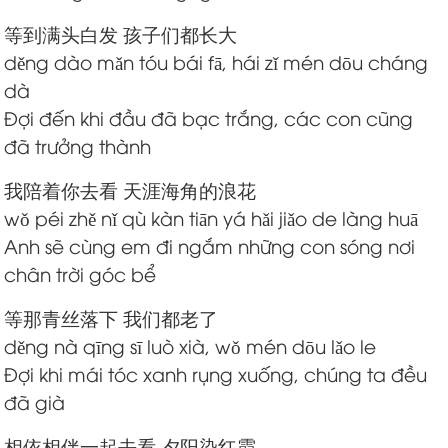
等到满头白发 孩子们都长大
děng dào mǎn tóu bái fā, hái zǐ mén dōu cháng
dà
Đợi đến khi đầu đã bạc trắng, các con cũng
đã trưởng thành
我陪着你去看 天涯海角的浪花
wǒ péi zhě nǐ qù kàn tiān yá hǎi jiǎo de làng huā
Anh sẽ cùng em đi ngắm những con sóng nơi
chân trời góc bể
等那青丝落下 我们都老了
děng nà qīng sī luò xià, wǒ mén dōu lǎo le
Đợi khi mái tóc xanh rụng xuống, chúng ta đều
đã già
相依相伴一起去看 夕阳染红霞