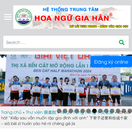
Đăng ký online
Trang chủ
Thư viện 圖書館
Nhạc Tiếng Trung 中文音樂
»
»
»
Lời bài
hát “Kiếp sau vẫn muốn lập gia đình với anh” 下辈子还要和你成个家
– xià bèi zǐ huán yào hé nǐ chéng gè jiā