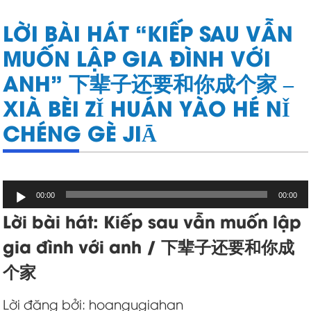
LỜI BÀI HÁT “KIẾP SAU VẪN
MUỐN LẬP GIA ĐÌNH VỚI
ANH” 下辈子还要和你成个家 –
XIÀ BÈI ZǏ HUÁN YÀO HÉ NǏ
CHÉNG GÈ JIĀ
Trình
00:00
00:00
chơi
Lời bài hát: Kiếp sau vẫn muốn lập
Audio
gia đình với anh / 下辈子还要和你成
个家
Lời đăng bởi: hoangugiahan