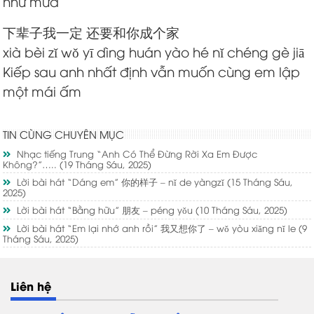
như mưa
下辈子我一定 还要和你成个家
xià bèi zǐ wǒ yī dìng huán yào hé nǐ chéng gè jiā
Kiếp sau anh nhất định vẫn muốn cùng em lập
một mái ấm
TIN CÙNG CHUYÊN MỤC
Nhạc tiếng Trung “Anh Có Thể Đừng Rời Xa Em Được
Không?”…..
(19 Tháng Sáu, 2025)
Lời bài hát “Dáng em” 你的样子 – nǐ de yàngzǐ
(15 Tháng Sáu,
2025)
Lời bài hát “Bằng hữu” 朋友 – péng yǒu
(10 Tháng Sáu, 2025)
Lời bài hát “Em lại nhớ anh rồi” 我又想你了 – wǒ yòu xiǎng nǐ le
(9
Tháng Sáu, 2025)
Liên hệ