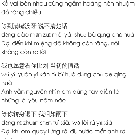
Kề vai bên nhau cùng ngắm hoàng hôn nhuộm
đỏ ráng chiều
等到满嘴没牙 说不清楚话
děng dào mǎn zuǐ méi yá, shuō bù qīng chǔ huà
Đợi đến khi miệng đã không còn răng, nói
không còn rõ lời
我也愿意看你比划 当初的情话
wǒ yě yuàn yì kàn nǐ bǐ huá dāng chū de qíng
huà
Anh vẫn nguyện nhìn em dùng tay diễn tả
những lời yêu năm nào
等你转身退下 我泪如雨下
děng nǐ zhuǎn shēn tuì xià, wǒ lèi rú yǔ xià
Đợi khi em quay lưng rời đi, nước mắt anh rơi