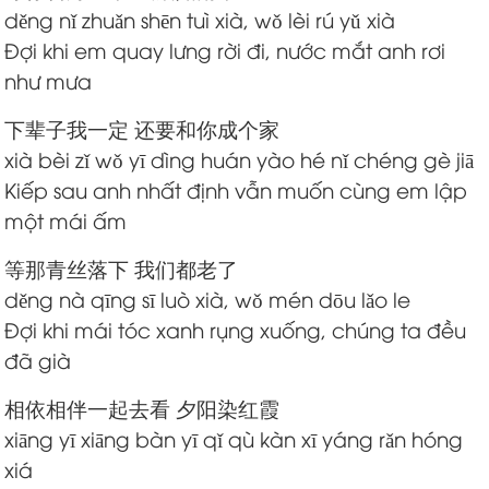
děng nǐ zhuǎn shēn tuì xià, wǒ lèi rú yǔ xià
Đợi khi em quay lưng rời đi, nước mắt anh rơi
như mưa
下辈子我一定 还要和你成个家
xià bèi zǐ wǒ yī dìng huán yào hé nǐ chéng gè jiā
Kiếp sau anh nhất định vẫn muốn cùng em lập
một mái ấm
等那青丝落下 我们都老了
děng nà qīng sī luò xià, wǒ mén dōu lǎo le
Đợi khi mái tóc xanh rụng xuống, chúng ta đều
đã già
相依相伴一起去看 夕阳染红霞
xiāng yī xiāng bàn yī qǐ qù kàn xī yáng rǎn hóng
xiá