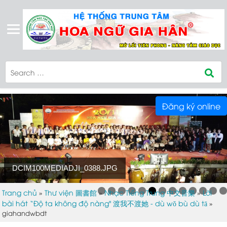
Đăng ký online
DCIM100MEDIADJI_0388.JPG
Trang chủ
Thư viện 圖書館
Nhạc Tiếng Trung 中文音樂
Lời
»
»
»
bài hát “Độ ta không độ nàng" 渡我不渡她 - dù wǒ bù dù tā
»
giahandwbdt