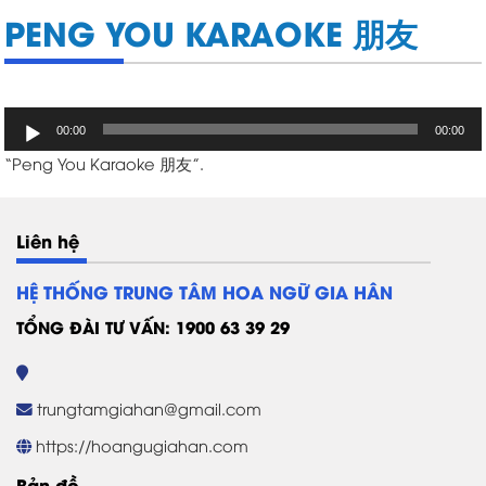
PENG YOU KARAOKE 朋友
Trình
00:00
00:00
chơi
“Peng You Karaoke 朋友”.
Audio
Liên hệ
HỆ THỐNG TRUNG TÂM HOA NGỮ GIA HÂN
TỔNG ĐÀI TƯ VẤN: 1900 63 39 29
trungtamgiahan@gmail.com
https://hoangugiahan.com
Bản đồ