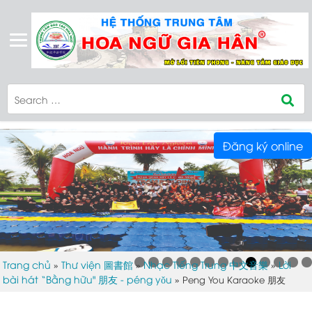
Đăng ký online
Trang chủ
Thư viện 圖書館
Nhạc Tiếng Trung 中文音樂
Lời
»
»
»
bài hát “Bằng hữu" 朋友 - péng yǒu
»
Peng You Karaoke 朋友