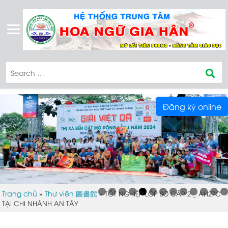
Đăng ký online
Trang chủ
Thư viện 圖書館
»
»
TỐT NGHIỆP LỚP SƠ CẤP 2 _ AH27C
TẠI CHI NHÁNH AN TÂY