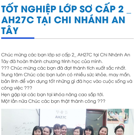
TỐT NGHIỆP LỚP SƠ CẤP 2 _
AH27C TẠI CHI NHÁNH AN
TÂY
Chúc mừng các bạn lớp sơ cấp 2_ AH27C tại Chi Nhánh An
Tây đã hoàn thành chương trình học của mình.
?
?
?
Chúc mừng các bạn đã đạt thành tích xuất sắc nhất.
Trung tâm Chúc các bạn luôn có nhiều sức khỏe, may mắn,
bản lĩnh để vận dụng tốt những gì đã học vào cuộc sống và
công việc
?
?
?
Hẹn gặp lại các bạn tại khóa nâng cao sắp tới.
Một lần nữa Chúc các bạn thật thành công
?
?
?