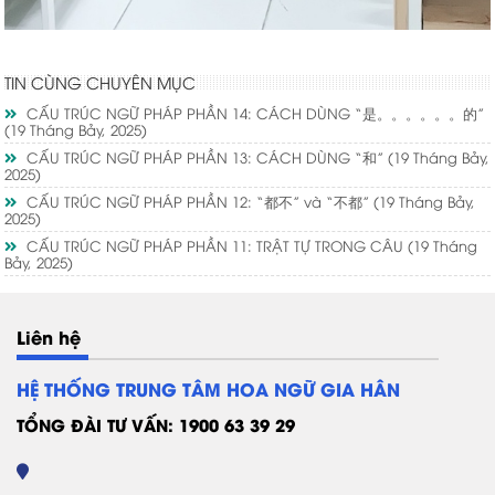
TIN CÙNG CHUYÊN MỤC
CẤU TRÚC NGỮ PHÁP PHẦN 14: CÁCH DÙNG “是。。。。。。的”
(19 Tháng Bảy, 2025)
CẤU TRÚC NGỮ PHÁP PHẦN 13: CÁCH DÙNG “和”
(19 Tháng Bảy,
2025)
CẤU TRÚC NGỮ PHÁP PHẦN 12: “都不” và “不都”
(19 Tháng Bảy,
2025)
CẤU TRÚC NGỮ PHÁP PHẦN 11: TRẬT TỰ TRONG CÂU
(19 Tháng
Bảy, 2025)
Liên hệ
HỆ THỐNG TRUNG TÂM HOA NGỮ GIA HÂN
TỔNG ĐÀI TƯ VẤN: 1900 63 39 29