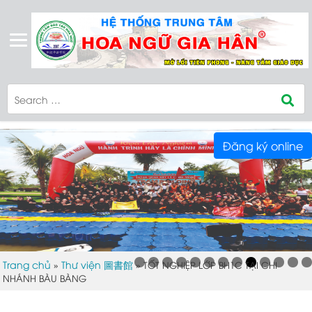
Đăng ký online
Trang chủ
Thư viện 圖書館
»
»
TỐT NGHIỆP LỚP BH1C TẠI CHI
NHÁNH BÀU BÀNG