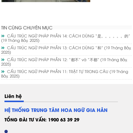
TIN CÙNG CHUYÊN MỤC
CẤU TRÚC NGỮ PHÁP PHẦN 14: CÁCH DÙNG “是。。。。。。的”
(19 Tháng Bảy, 2025)
CẤU TRÚC NGỮ PHÁP PHẦN 13: CÁCH DÙNG “和”
(19 Tháng Bảy,
2025)
CẤU TRÚC NGỮ PHÁP PHẦN 12: “都不” và “不都”
(19 Tháng Bảy,
2025)
CẤU TRÚC NGỮ PHÁP PHẦN 11: TRẬT TỰ TRONG CÂU
(19 Tháng
Bảy, 2025)
Liên hệ
HỆ THỐNG TRUNG TÂM HOA NGỮ GIA HÂN
TỔNG ĐÀI TƯ VẤN: 1900 63 39 29