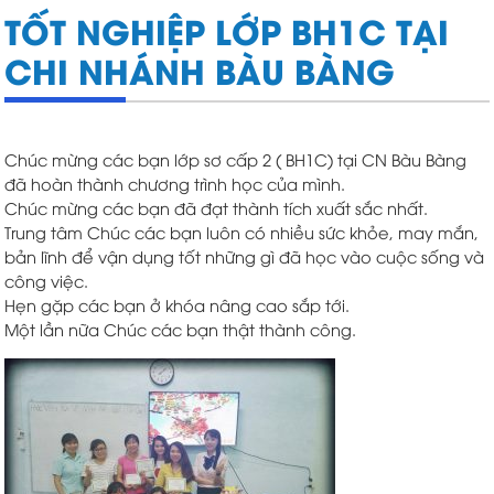
TỐT NGHIỆP LỚP BH1C TẠI
CHI NHÁNH BÀU BÀNG
Chúc mừng các bạn lớp sơ cấp 2 ( BH1C) tại CN Bàu Bàng
đã hoàn thành chương trình học của mình.
Chúc mừng các bạn đã đạt thành tích xuất sắc nhất.
Trung tâm Chúc các bạn luôn có nhiều sức khỏe, may mắn,
bản lĩnh để vận dụng tốt những gì đã học vào cuộc sống và
công việc.
Hẹn gặp các bạn ở khóa nâng cao sắp tới.
Một lần nữa Chúc các bạn thật thành công.