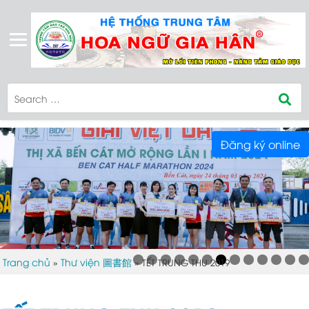
Đăng ký online
Trang chủ
Thư viện 圖書館
»
»
TẾT TRUNG THU 2019