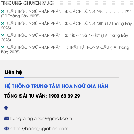
TIN CÙNG CHUYÊN MỤC
CẤU TRÚC NGỮ PHÁP PHẦN 14: CÁCH DÙNG “是。。。。。。的”
(19 Tháng Bảy, 2025)
CẤU TRÚC NGỮ PHÁP PHẦN 13: CÁCH DÙNG “和”
(19 Tháng Bảy,
2025)
CẤU TRÚC NGỮ PHÁP PHẦN 12: “都不” và “不都”
(19 Tháng Bảy,
2025)
CẤU TRÚC NGỮ PHÁP PHẦN 11: TRẬT TỰ TRONG CÂU
(19 Tháng
Bảy, 2025)
Liên hệ
HỆ THỐNG TRUNG TÂM HOA NGỮ GIA HÂN
TỔNG ĐÀI TƯ VẤN: 1900 63 39 29
trungtamgiahan@gmail.com
https://hoangugiahan.com