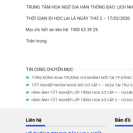
TRUNG TÂM HOA NGỮ GIA HÂN THÔNG BÁO: LỊCH NH
THỜI GIAN ĐI HỌC LẠI LÀ NGÀY THỨ 2 – 17/02/2020
Mọi chi tiết xin liên hệ: 1900 63 39 29.
Trân trọng.
TIN CÙNG CHUYÊN MỤC
TỪNG BỪNG KHAI TRƯƠNG CHI NHÁNH MỚI TẠI TP ĐỒNG
TỐT NGHIỆP NHÓM NGHE NÓI SƠ CẤP 1 – N226 TẠI TRỤ 
HÌNH ẢNH TỐT NGHIỆP LỚP TIẾNG HOA SƠ CẤP 1 – H234
HÌNH ẢNH TỐT NGHIỆP LỚP TIẾNG HOA SƠ CẤP 2 – H236
Liên hệ
Bản đồ