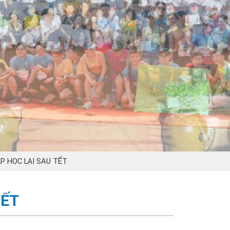
P HỌC LẠI SAU TẾT
TẾT