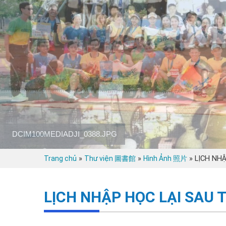
DCIM100MEDIADJI_0388.JPG
»
»
»
LỊCH NHẬ
Trang chủ
Thư viện 圖書館
Hình Ảnh 照片
LỊCH NHẬP HỌC LẠI SAU 