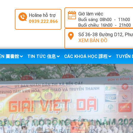
Giờ làm việc
Holine hỗ trợ
Buổi sáng: 08h00
-
11h00
0939.222.866
Buổi chiều: 16h00
-
21h00
Số 36-38 Đường D12, Phườ
XEM BẢN ĐỒ
IỆN 圖書館
TIN TỨC 信息
CÁC KHOÁ HỌC 課程
TUYỂN