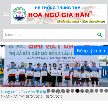
Đăng ký online
Trang chủ
Thư viện 圖書館
»
»
KỶ NIỆM 3 NĂM THÀNH LẬP CHI
NHÁNH AN TÂY 08/04/2016 – 08/04/2019