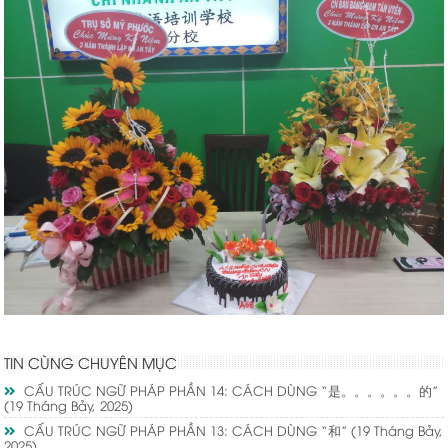
TIN CÙNG CHUYÊN MỤC
CẤU TRÚC NGỮ PHÁP PHẦN 14: CÁCH DÙNG “是。。。。。。的”
(19 Tháng Bảy, 2025)
CẤU TRÚC NGỮ PHÁP PHẦN 13: CÁCH DÙNG “和”
(19 Tháng Bảy,
2025)