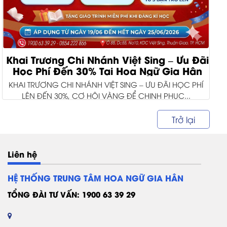
Khai Trương Chi Nhánh Việt Sing – Ưu Đãi
Học Phí Đến 30% Tại Hoa Ngữ Gia Hân
KHAI TRƯƠNG CHI NHÁNH VIỆT SING – ƯU ĐÃI HỌC PHÍ
LÊN ĐẾN 30%, CƠ HỘI VÀNG ĐỂ CHINH PHỤC...
Trở lại
Liên hệ
HỆ THỐNG TRUNG TÂM HOA NGỮ GIA HÂN
TỔNG ĐÀI TƯ VẤN: 1900 63 39 29