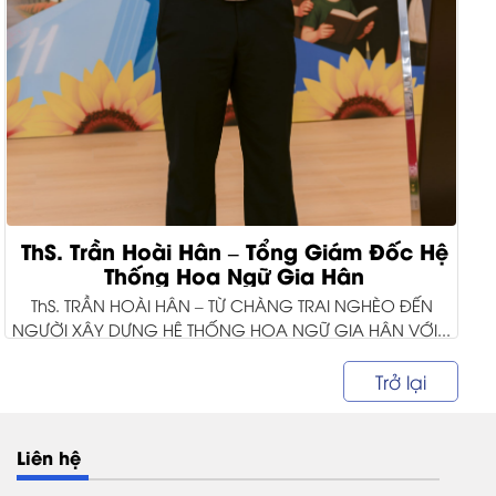
ThS. Trần Hoài Hân – Tổng Giám Đốc Hệ
Thống Hoa Ngữ Gia Hân
ThS. TRẦN HOÀI HÂN – TỪ CHÀNG TRAI NGHÈO ĐẾN
NGƯỜI XÂY DỰNG HỆ THỐNG HOA NGỮ GIA HÂN VỚI...
Trở lại
Liên hệ