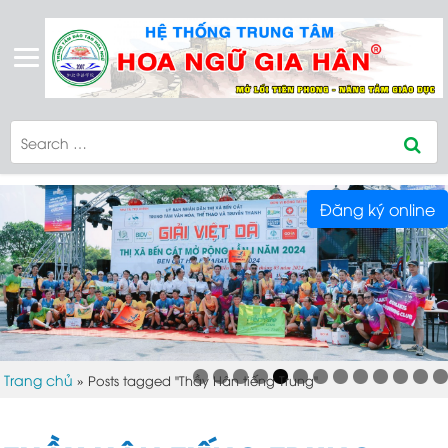
Đăng ký online
DCIM100MEDIADJI_0388.JPG
Trang chủ
»
Posts tagged "Thầy Hân tiếng Trung"