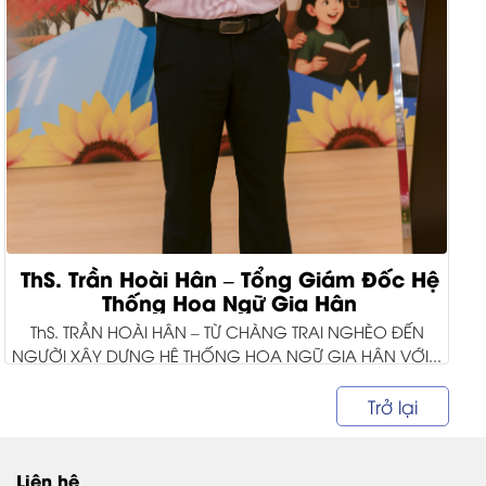
ThS. Trần Hoài Hân – Tổng Giám Đốc Hệ
Thống Hoa Ngữ Gia Hân
ThS. TRẦN HOÀI HÂN – TỪ CHÀNG TRAI NGHÈO ĐẾN
NGƯỜI XÂY DỰNG HỆ THỐNG HOA NGỮ GIA HÂN VỚI...
Trở lại
Liên hệ