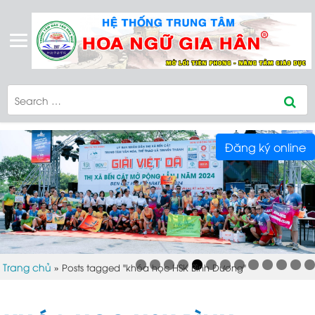
Đăng ký online
Trang chủ
»
Posts tagged "khóa học HSK Bình Dương"