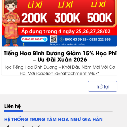
Tiếng Hoa Bình Dương Giảm 15% Học Phí
– Ưu Đãi Xuân 2026
Học Tiếng Hoa Bình Dương – Khởi Đầu Năm Mới Với Cơ
Hội Mới [caption id="attachment_9467"
align="alignnone" width="960"] uu dai...
Trở lại
Liên hệ
HỆ THỐNG TRUNG TÂM HOA NGỮ GIA HÂN