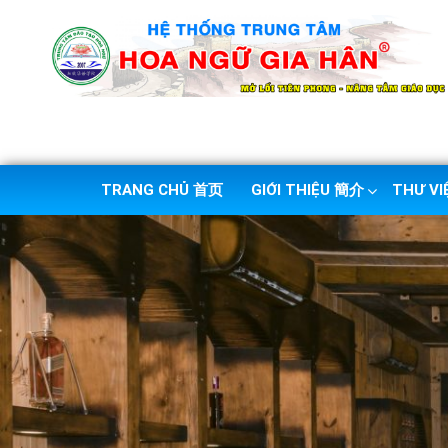
TRANG CHỦ 首页
GIỚI THIỆU 簡介
THƯ V