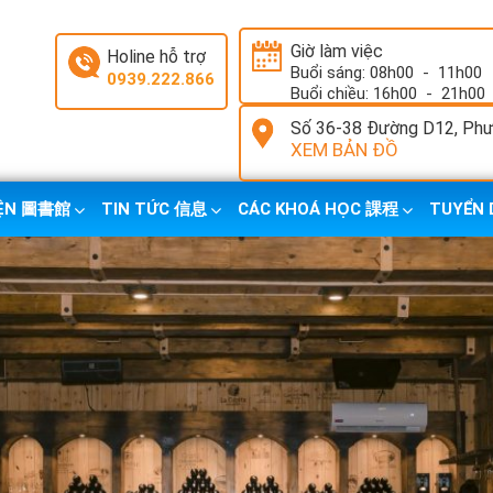
Giờ làm việc
Holine hỗ trợ
Buổi sáng: 08h00
-
11h00
0939.222.866
Buổi chiều: 16h00
-
21h00
Số 36-38 Đường D12, Phườ
XEM BẢN ĐỒ
IỆN 圖書館
TIN TỨC 信息
CÁC KHOÁ HỌC 課程
TUYỂN