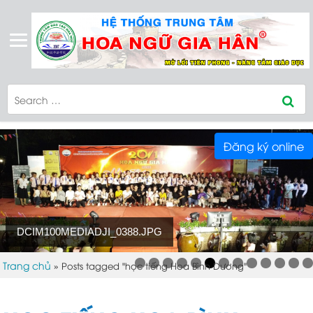
Đăng ký online
DCIM100MEDIADJI_0388.JPG
Trang chủ
»
Posts tagged "học tiếng Hoa Bình Dương"