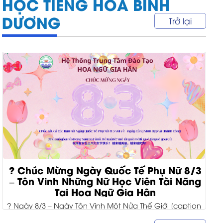
HỌC TIẾNG HOA BÌNH
DƯƠNG
Trở lại
? Chúc Mừng Ngày Quốc Tế Phụ Nữ 8/3
– Tôn Vinh Những Nữ Học Viên Tài Năng
Tại Hoa Ngữ Gia Hân
? Ngày 8/3 – Ngày Tôn Vinh Một Nửa Thế Giới [caption
id="attachment_9472" align="alignnone" width="1200"]