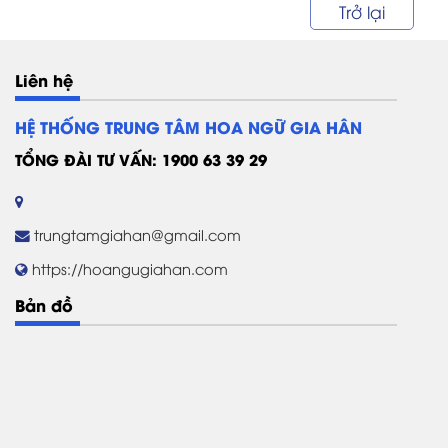
quoc-te-phu-nu-8-3-hoa-ngu-gia-han[/caption] Ngày
Trở lại
Quốc tế Phụ...
Liên hệ
HỆ THỐNG TRUNG TÂM HOA NGỮ GIA HÂN
TỔNG ĐÀI TƯ VẤN: 1900 63 39 29
trungtamgiahan@gmail.com
https://hoangugiahan.com
Bản đồ