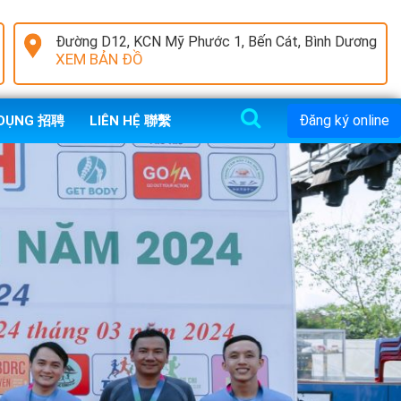
Đường D12, KCN Mỹ Phước 1, Bến Cát, Bình Dương
XEM BẢN ĐỒ
Đăng ký online
 DỤNG 招聘
LIÊN HỆ 聯繫