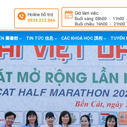
Giờ làm việc
Holine hỗ trợ
Buổi sáng: 08h00
-
11h00
0939.222.866
Buổi chiều: 16h00
-
21h00
IỆN 圖書館
TIN TỨC 信息
CÁC KHOÁ HỌC 課程
TUYỂN