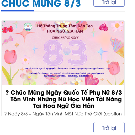
CHÚC MỪNG 8/3
Trở lại
? Chúc Mừng Ngày Quốc Tế Phụ Nữ 8/3
– Tôn Vinh Những Nữ Học Viên Tài Năng
Tại Hoa Ngữ Gia Hân
? Ngày 8/3 – Ngày Tôn Vinh Một Nửa Thế Giới [caption
id="attachment_9472" align="alignnone" width="1200"]
quoc-te-phu-nu-8-3-hoa-ngu-gia-han[/caption] Ngày
Trở lại
Quốc tế Phụ...