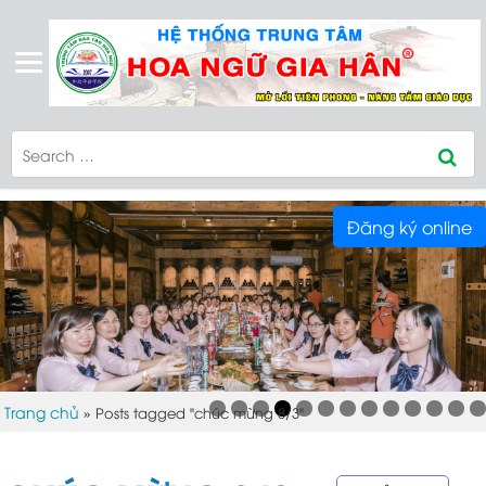
Đăng ký online
Trang chủ
»
Posts tagged "chúc mừng 8/3"