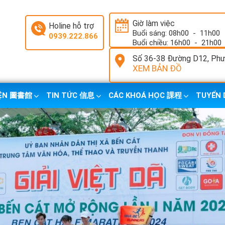
Giờ làm việc
Holine hỗ trợ
Buổi sáng: 08h00
-
11h00
0939.222.866
Buổi chiều: 16h00
-
21h00
Số 36-38 Đường D12, Phườ
XEM BẢN ĐỒ
IỆN 圖書館
TIN TỨC 信息
CÁC KHOÁ HỌC 課程
TUYỂN