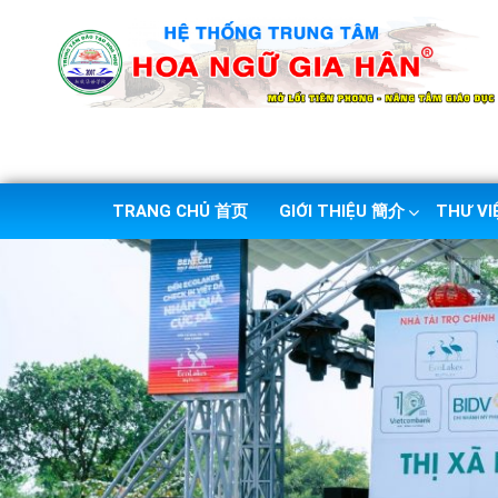
TRANG CHỦ 首页
GIỚI THIỆU 簡介
THƯ V