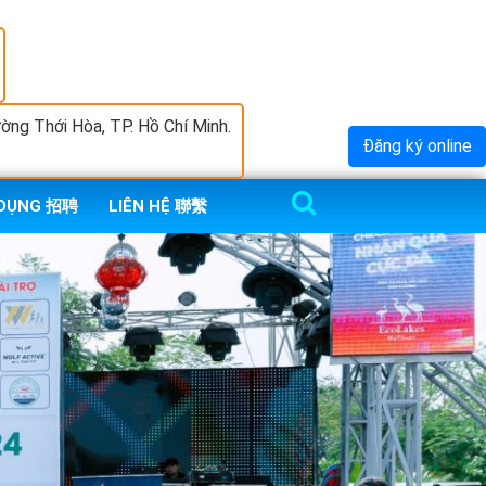
ng Thới Hòa, TP. Hồ Chí Minh.
Đăng ký online
 DỤNG 招聘
LIÊN HỆ 聯繫