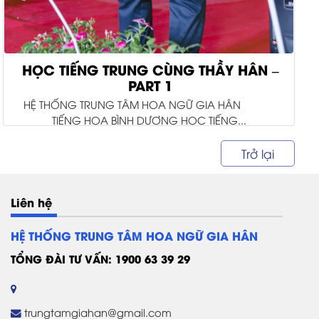
HỌC TIẾNG TRUNG CÙNG THẦY HÂN –
PART 1
HỆ THỐNG TRUNG TÂM HOA NGỮ GIA HÂN
TIẾNG HOA BÌNH DƯƠNG HỌC TIẾNG...
Trở lại
Liên hệ
HỆ THỐNG TRUNG TÂM HOA NGỮ GIA HÂN
TỔNG ĐÀI TƯ VẤN: 1900 63 39 29
trungtamgiahan@gmail.com