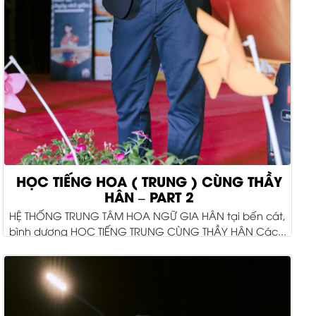
HỌC TIẾNG HOA ( TRUNG ) CÙNG THẦY
HÂN – PART 2
HỆ THỐNG TRUNG TÂM HOA NGỮ GIA HÂN tại bến cát,
bình dương HỌC TIẾNG TRUNG CÙNG THẦY HÂN Các...