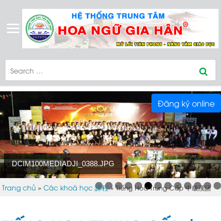
Đăng ký online
DCIM100MEDIADJI_0388.JPG
Trang chủ
Các khoá học 課程
»
»
Tiếng Hoa Trung Cấp 中級漢語