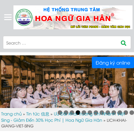
Đăng ký online
Trang chủ
Tin tức 信息
Ưu Đãi Khai Trương Chi Nhánh Việt
»
»
Sing - Giảm Đến 30% Học Phí | Hoa Ngữ Gia Hân
»
LICH-KHAI-
GIANG-VIET-SING