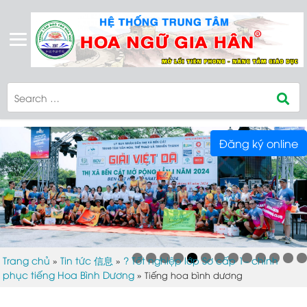
Đăng ký online
Trang chủ
Tin tức 信息
? Tốt nghiệp lớp Sơ cấp 1– chinh
»
»
phục tiếng Hoa Bình Dương
»
Tiếng hoa bình dương