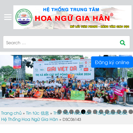
Đăng ký online
Trang chủ
Tin tức 信息
ThS. Trần Hoài Hân – Tổng Giám Đốc
»
»
Hệ Thống Hoa Ngữ Gia Hân
»
DSC06143