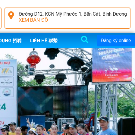
Đường D12, KCN Mỹ Phước 1, Bến Cát, Bình Dương
XEM BẢN ĐỒ
Đăng ký online
 DỤNG 招聘
LIÊN HỆ 聯繫