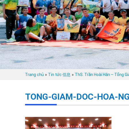
»
»
Trang chủ
Tin tức 信息
ThS. Trần Hoài Hân – Tổng G
TONG-GIAM-DOC-HOA-NG