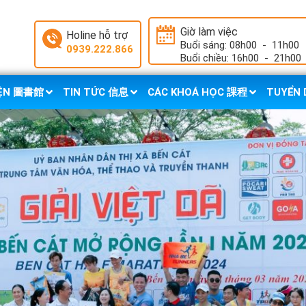
Giờ làm việc
Holine hỗ trợ
Buổi sáng: 08h00
-
11h00
0939.222.866
Buổi chiều: 16h00
-
21h00
IỆN 圖書館
TIN TỨC 信息
CÁC KHOÁ HỌC 課程
TUYỂN