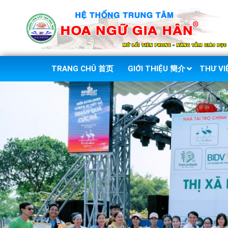
TRANG CHỦ 首页
GIỚI THIỆU 簡介
THƯ V