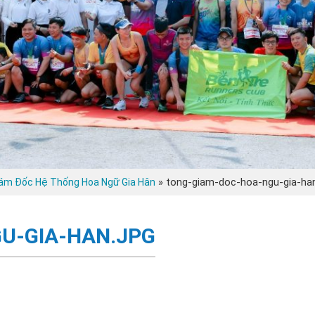
»
tong-giam-doc-hoa-ngu-gia-han
iám Đốc Hệ Thống Hoa Ngữ Gia Hân
U-GIA-HAN.JPG