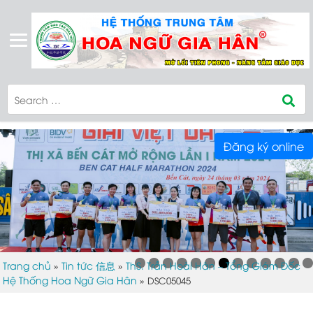
Đăng ký online
Trang chủ
Tin tức 信息
ThS. Trần Hoài Hân – Tổng Giám Đốc
»
»
Hệ Thống Hoa Ngữ Gia Hân
»
DSC05045