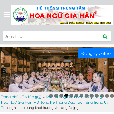
Đăng ký online
Trang chủ
Tin tức 信息
Khai Trương Chi Nhánh Việt Sing –
»
»
Hoa Ngữ Gia Hân Mở Rộng Hệ Thống Đào Tạo Tiếng Trung Uy
Tín
»
nghi-thuc-cung-khai-truong-viet-sing-04.jpg