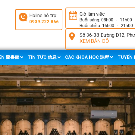
Giờ làm việc
Holine hỗ trợ
Buổi sáng: 08h00
-
11h00
0939.222.866
Buổi chiều: 16h00
-
21h00
Số 36-38 Đường D12, Phườ
XEM BẢN ĐỒ
IỆN 圖書館
TIN TỨC 信息
CÁC KHOÁ HỌC 課程
TUYỂN