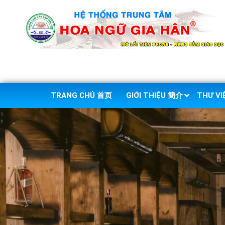
TRANG CHỦ 首页
GIỚI THIỆU 簡介
THƯ V