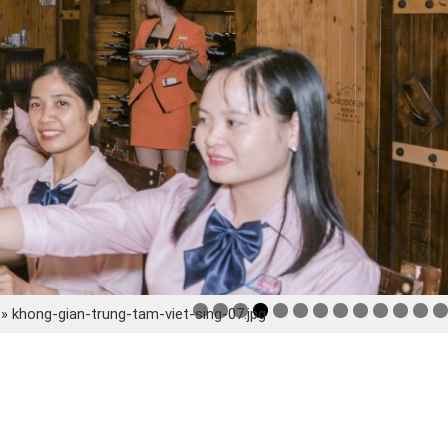
»
khong-gian-trung-tam-viet-sing-07.jpg