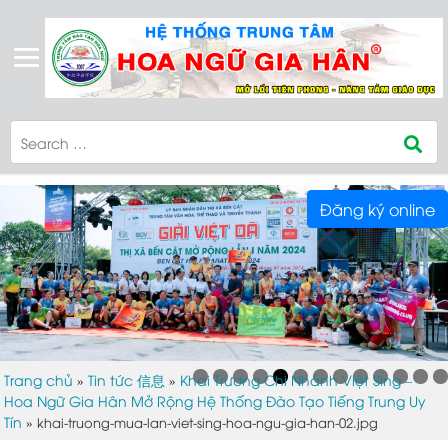
Đăng ký online
Trang chủ
Tin tức 信息
Khai Trương Chi Nhánh Việt Sing –
»
»
Hoa Ngữ Gia Hân Mở Rộng Hệ Thống Đào Tạo Tiếng Trung Uy
Tín
»
khai-truong-mua-lan-viet-sing-hoa-ngu-gia-han-02.jpg