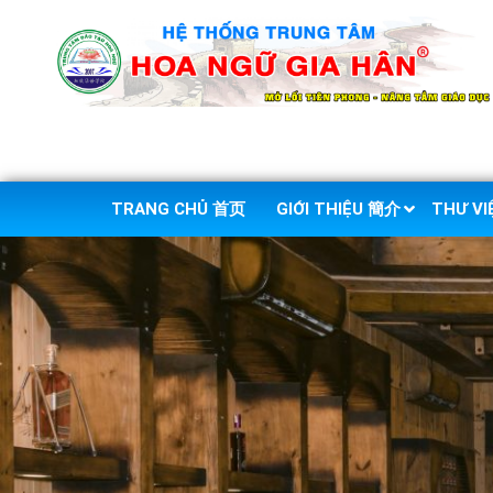
TRANG CHỦ 首页
GIỚI THIỆU 簡介
THƯ V