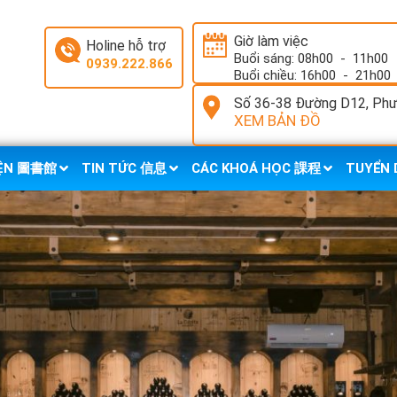
Giờ làm việc
Holine hỗ trợ
Buổi sáng: 08h00
-
11h00
0939.222.866
Buổi chiều: 16h00
-
21h00
Số 36-38 Đường D12, Phườ
XEM BẢN ĐỒ
IỆN 圖書館
TIN TỨC 信息
CÁC KHOÁ HỌC 課程
TUYỂN